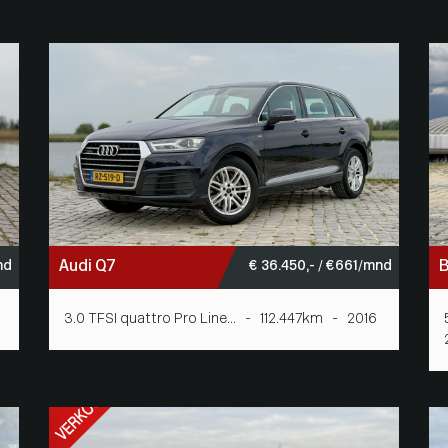
Audi Q7
B
nd
€ 36.450,- / € 661/mnd
3.0 TFSI quattro Pro Line... - 112.447km - 2016