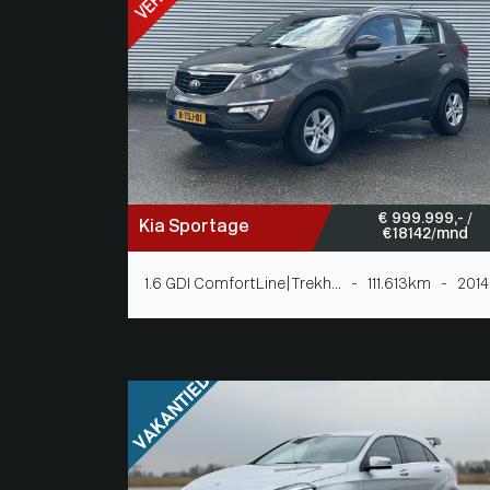
€ 999.999,- /
Kia Sportage
€ 18142/mnd
1.6 GDI ComfortLine|Trekh... - 111.613km - 2014