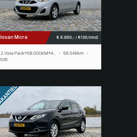
issan Micra
€ 6.950,- / € 130/mnd
1.2 Visia Pack*58.000KM*A... - 58.346km -
2015