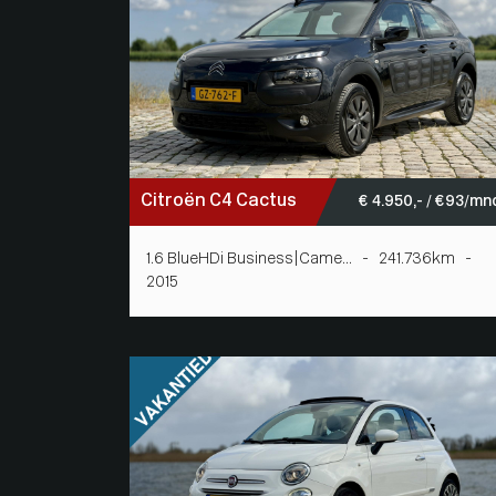
Citroën C4 Cactus
€ 4.950,- / € 93/mn
1.6 BlueHDi Business|Came... - 241.736km -
2015