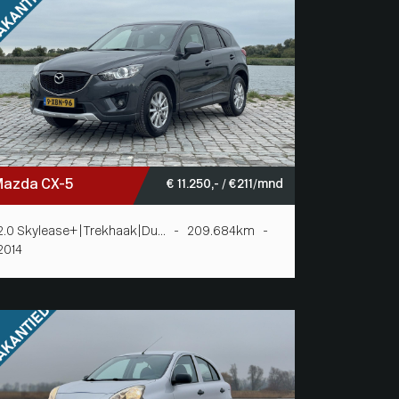
Mazda CX-5
€ 11.250,- / € 211/mnd
2.0 Skylease+|Trekhaak|Du... - 209.684km -
2014