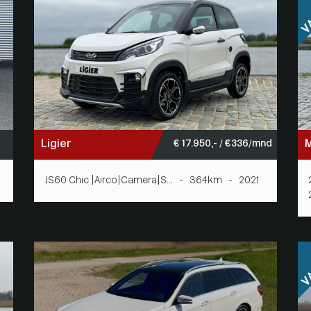
Ligier
€ 17.950,- / € 336/mnd
JS60 Chic |Airco|Camera|S... - 364km - 2021