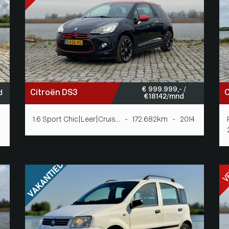
€ 999.999,- /
Citroën DS3
C
d
€ 18142/mnd
1.6 Sport Chic|Leer|Cruis... - 172.682km - 2014