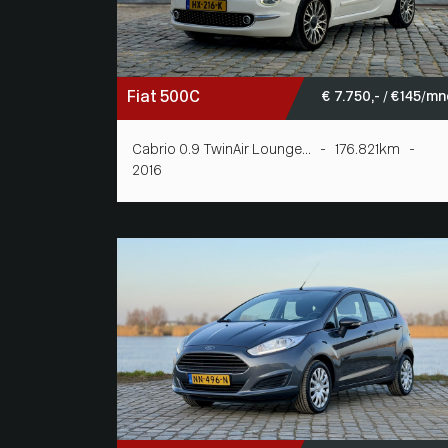
Fiat 500C
€ 7.750,- / € 145/m
Cabrio 0.9 TwinAir Lounge... - 176.821km -
2016