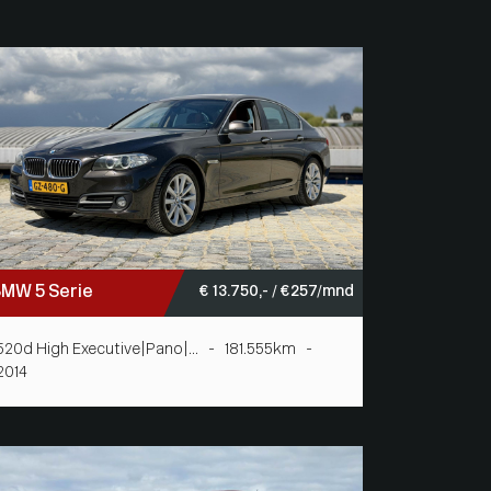
MW 5 Serie
€ 13.750,- / € 257/mnd
520d High Executive|Pano|... - 181.555km -
2014