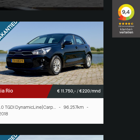
ia Rio
€ 11.750,- / € 220/mnd
1.0 TGDI DynamicLine|Carp... - 96.257km -
2018