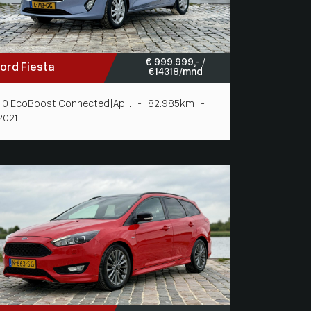
€ 999.999,- /
ord Fiesta
€ 14318/mnd
1.0 EcoBoost Connected|Ap... - 82.985km -
2021