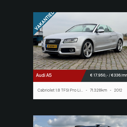
Audi A5
€ 17.950,- / € 336/m
Cabriolet 1.8 TFSI Pro Li... - 71.328km - 2012