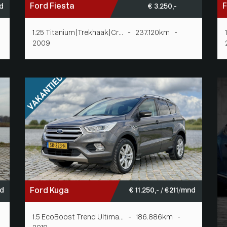
Ford Fiesta
F
nd
€ 3.250,-
1.25 Titanium|Trekhaak|Cr... - 237.120km -
2009
Ford Kuga
nd
€ 11.250,- / € 211/mnd
1.5 EcoBoost Trend Ultima... - 186.886km -