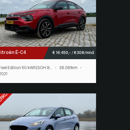
itroën Ë-C4
€ 16.450,- / € 308/mnd
Feel Edition 50 kWh|SOH 8... - 26.061km -
2021