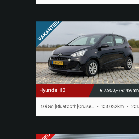
Hyundai i10
€ 7.950,- / € 149/m
1.0i Go!|Bluetooth|Cruise... - 103.032km - 201