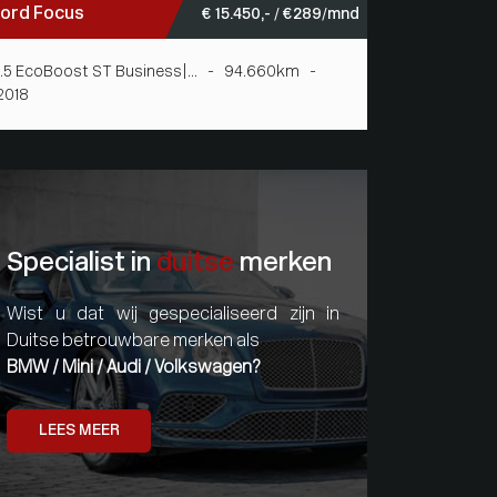
ord Focus
€ 15.450,- / € 289/mnd
1.5 EcoBoost ST Business|... - 94.660km -
2018
Specialist in
duitse
merken
Wist u dat wij gespecialiseerd zijn in
Duitse betrouwbare merken als
BMW / Mini / Audi / Volkswagen?
LEES MEER