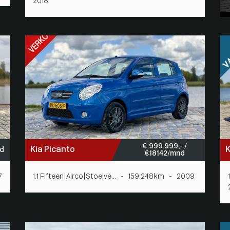
2018
€ 999.999,- /
Kia Picanto
K
nd
€ 18142/mnd
7
1.1 Fifteen|Airco|Stoelve... - 159.248km - 2009