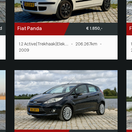
Fiat Panda
F
nd
€ 1.850,-
1.2 Active|Trekhaak|Elek.... - 206.267km -
2009