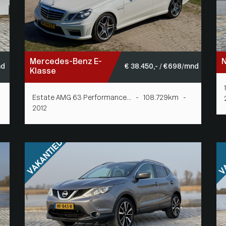
Mercedes-Benz E-
N
nd
€ 38.450,- / € 698/mnd
Klasse
Estate AMG 63 Performance... - 108.729km -
2012