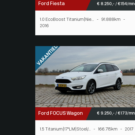
Ford Fiesta
€ 8.250,- / € 154/m
1.0 EcoBoost Titanium|Nie... - 91.888km -
2016
Ford FOCUS Wagon
€ 9.250,- / € 173/m
1.5 Titanium|17"LM|Stoel/... - 166.715km - 2017