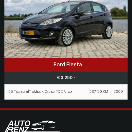
Ford Fiesta
€ 3.250,-
1.25 Titanium|Trekhaak|Cruise|PDC|Airco
237.120 KM
2009