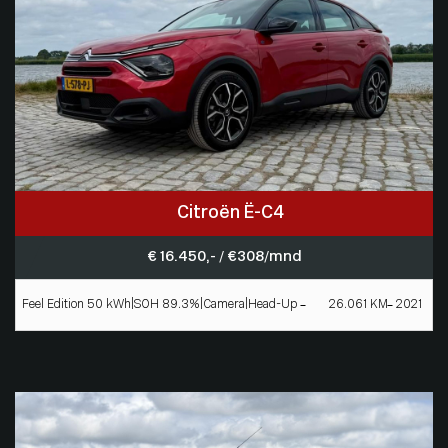
Citroën Ë-C4
€ 16.450,- / € 308/mnd
Feel Edition 50 kWh|SOH 89.3%|Camera|Head-Up
26.061 KM
2021