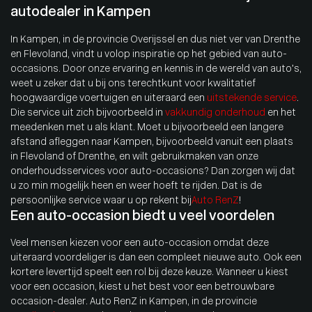
autodealer in Kampen
In Kampen, in de provincie Overijssel en dus niet ver van Drenthe
en Flevoland, vindt u volop inspiratie op het gebied van auto-
occasions. Door onze ervaring en kennis in de wereld van auto’s,
weet u zeker dat u bij ons terechtkunt voor kwalitatief
hoogwaardige voertuigen en uiteraard een
uitstekende service
.
Die service uit zich bijvoorbeeld in
vakkundig onderhoud
en het
meedenken met u als klant. Moet u bijvoorbeeld een langere
afstand afleggen naar Kampen, bijvoorbeeld vanuit een plaats
in Flevoland of Drenthe, en wilt gebruikmaken van onze
onderhoudsservices voor auto-occasions? Dan zorgen wij dat
u zo min mogelijk heen en weer hoeft te rijden. Dat is de
persoonlijke service waar u op rekent bij
Auto RenZ
!
Een auto-occasion biedt u veel voordelen
Veel mensen kiezen voor een auto-occasion omdat deze
uiteraard voordeliger is dan een compleet nieuwe auto. Ook een
kortere levertijd speelt een rol bij deze keuze. Wanneer u kiest
voor een occasion, kiest u het best voor een betrouwbare
occasion-dealer. Auto RenZ in Kampen, in de provincie