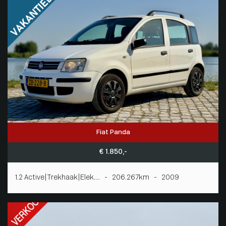
Fiat Panda
€ 1.850,-
1.2 Active|Trekhaak|Elek.... - 206.267km - 2009