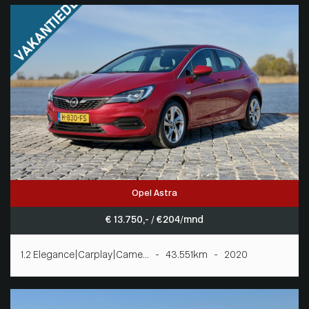
Opel Astra
€ 13.750,- / € 204/mnd
1.2 Elegance|Carplay|Came... - 43.551km - 2020