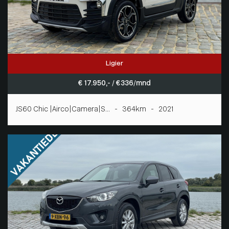
Ligier
€ 17.950,- / € 336/mnd
JS60 Chic |Airco|Camera|S... - 364km - 2021