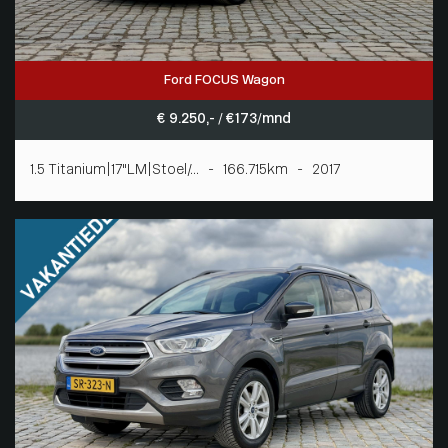
Ford FOCUS Wagon
€ 9.250,- / € 173/mnd
1.5 Titanium|17"LM|Stoel/... - 166.715km - 2017