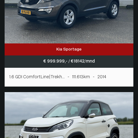
Kia Sportage
€ 999.999,- / € 18142/mnd
1.6 GDI ComfortLine|Trekh... - 111.613km - 2014