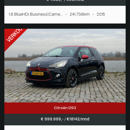
1.6 BlueHDi Business|Came... - 241.736km - 2015
Citroën DS3
€ 999.999,- / € 18142/mnd