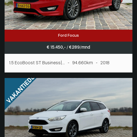
Ford Focus
€ 15.450,- / € 289/mnd
1.5 EcoBoost ST Business|... - 94.660km - 2018