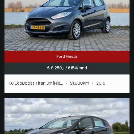
Ford Fiesta
€ 8.250,- / € 154/mnd
1.0 EcoBoost Titanium|Nie... - 91.888km - 2016