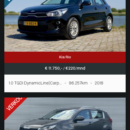
Kia Rio
€ 11.750,- / € 220/mnd
1.0 TGDI DynamicLine|Carp... - 96.257km - 2018