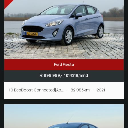
Ford Fiesta
€ 999.999,- / € 14318/mnd
1.0 EcoBoost Connected|Ap... - 82.985km - 2021