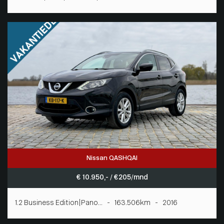
Nissan QASHQAI
€ 10.950,- / € 205/mnd
1.2 Business Edition|Pano... - 163.506km - 2016