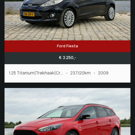
Ford Fiesta
€ 3.250,-
1.25 Titanium|Trekhaak|Cr... - 237.120km - 2009