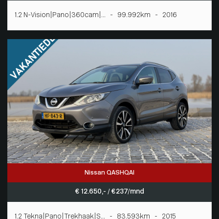
1.2 N-Vision|Pano|360cam|... - 99.992km - 2016
Nissan QASHQAI
€ 12.650,- / € 237/mnd
1.2 Tekna|Pano|Trekhaak|S... - 83.593km - 2015