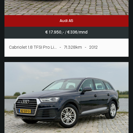
Audi A5
€ 17.950,- / € 336/mnd
Cabriolet 1.8 TFSI Pro Li... - 71.328km - 2012