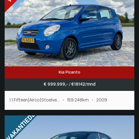
Kia Picanto
€ 999.999,- / € 18142/mnd
1.1 Fifteen|Airco|Stoelve... - 159.248km - 2009