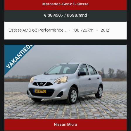
Mercedes-Benz E-Klasse
€ 38.450,- / € 698/mnd
Estate AMG 63 Performance... - 108.729km - 2012
Nissan Micra