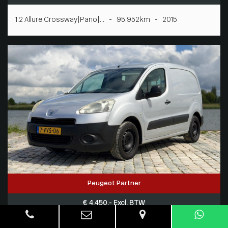
1.2 Allure Crossway|Pano|... - 95.952km - 2015
Peugeot Partner
€ 4.450,- Excl. BTW