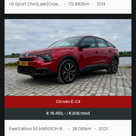
1.6 Sport Chic|Leer|Cruis... - 172.682km - 2014
Citroën Ë-C4
€ 16.450,- / € 308/mnd
Feel Edition 50 kWh|SOH 8... - 26.061km - 2021