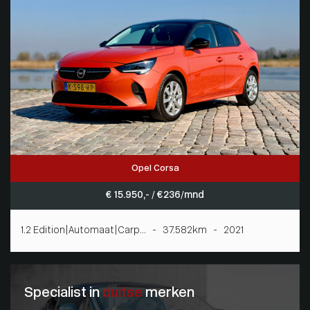
Opel Corsa
€ 15.950,- / € 236/mnd
1.2 Edition|Automaat|Carp... - 37.582km - 2021
Specialist in
duitse
merken