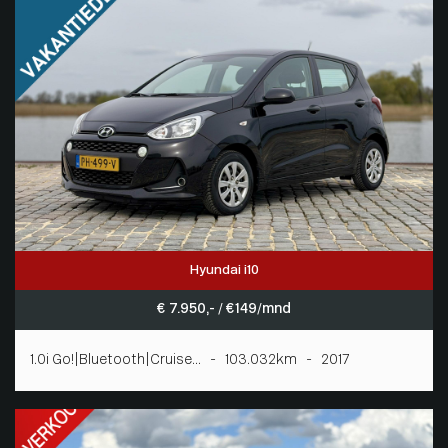
Hyundai i10
€ 7.950,- / € 149/mnd
1.0i Go!|Bluetooth|Cruise... - 103.032km - 2017