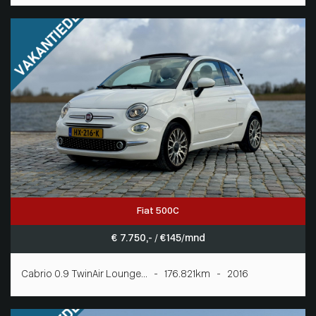
Fiat 500C
€ 7.750,- / € 145/mnd
Cabrio 0.9 TwinAir Lounge... - 176.821km - 2016