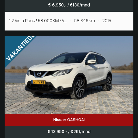
€ 6.950,- / € 130/mnd
1.2 Visia Pack*58.000KM*A... - 58.346km - 2015
Nissan QASHQAI
€ 13.950,- / € 261/mnd