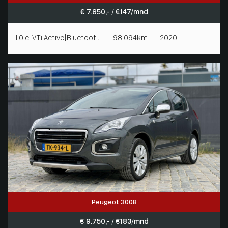
€ 7.850,- / € 147/mnd
1.0 e-VTi Active|Bluetoot... - 98.094km - 2020
Peugeot 3008
€ 9.750,- / € 183/mnd