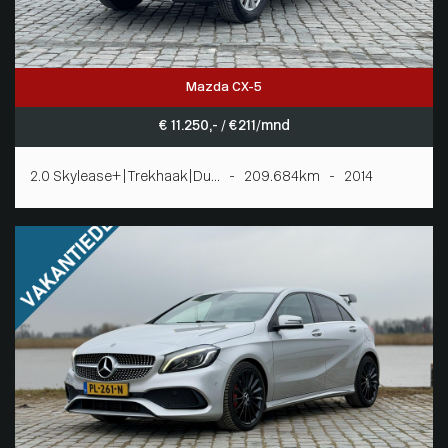
Mazda CX-5
€ 11.250,- / € 211/mnd
2.0 Skylease+|Trekhaak|Du... - 209.684km - 2014