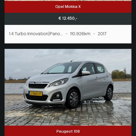
Opel Mokka X
€ 12.450,-
1.4 Turbo Innovation|Pano... - 110.926km - 2017
Peugeot 108