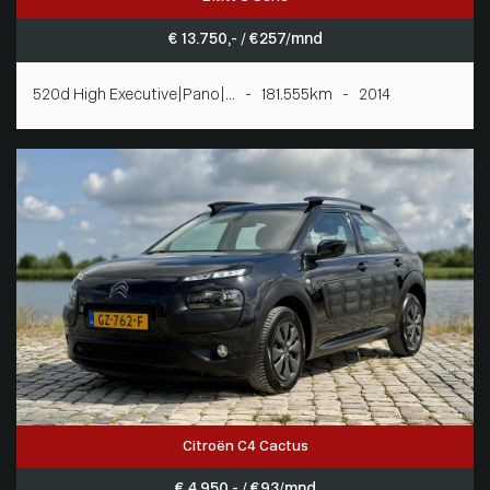
€ 13.750,- / € 257/mnd
520d High Executive|Pano|... - 181.555km - 2014
Citroën C4 Cactus
€ 4.950,- / € 93/mnd