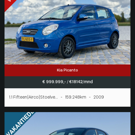
Kia Picanto
€ 999.999,- / € 18142/mnd
1.1 Fifteen|Airco|Stoelve... - 159.248km - 2009