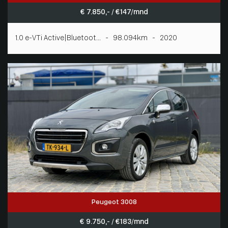
€ 7.850,- / € 147/mnd
1.0 e-VTi Active|Bluetoot... - 98.094km - 2020
Peugeot 3008
€ 9.750,- / € 183/mnd