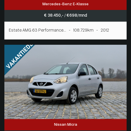
Mercedes-Benz E-Klasse
€ 38.450,- / € 698/mnd
Estate AMG 63 Performance... - 108.729km - 2012
Nissan Micra