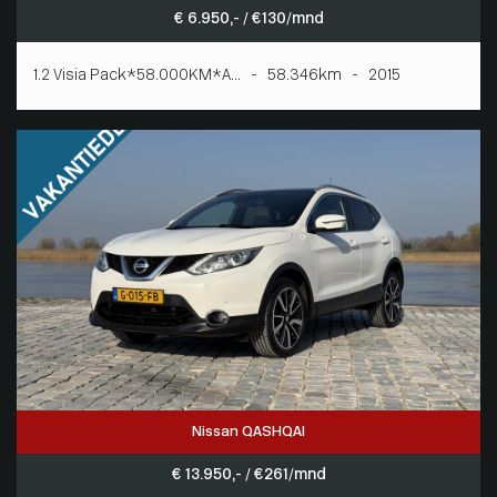
€ 6.950,- / € 130/mnd
1.2 Visia Pack*58.000KM*A... - 58.346km - 2015
Nissan QASHQAI
€ 13.950,- / € 261/mnd