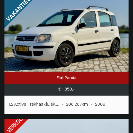
Fiat Panda
€ 1.850,-
1.2 Active|Trekhaak|Elek.... - 206.267km - 2009