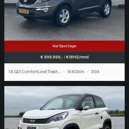
Kia Sportage
€ 999.999,- / € 18142/mnd
1.6 GDI ComfortLine|Trekh... - 111.613km - 2014