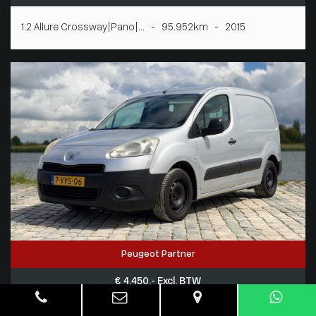
1.2 Allure Crossway|Pano|... - 95.952km - 2015
Peugeot Partner
€ 4.450,- Excl. BTW