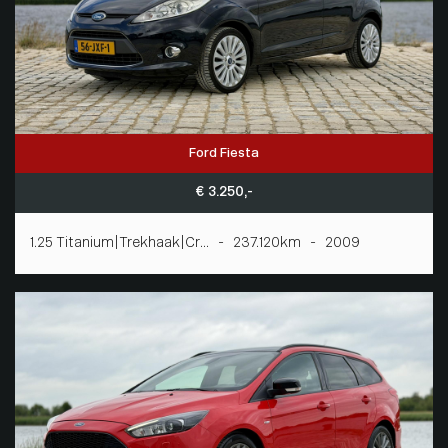
Ford Fiesta
€ 3.250,-
1.25 Titanium|Trekhaak|Cr... - 237.120km - 2009