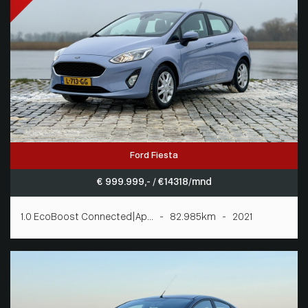
Ford Fiesta
€ 999.999,- / € 14318/mnd
1.0 EcoBoost Connected|Ap... - 82.985km - 2021