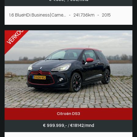
1.6 BlueHDi Business|Came... - 241.736km - 2015
Citroën DS3
€ 999.999,- / € 18142/mnd