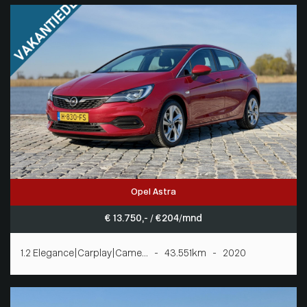
Opel Astra
€ 13.750,- / € 204/mnd
1.2 Elegance|Carplay|Came... - 43.551km - 2020