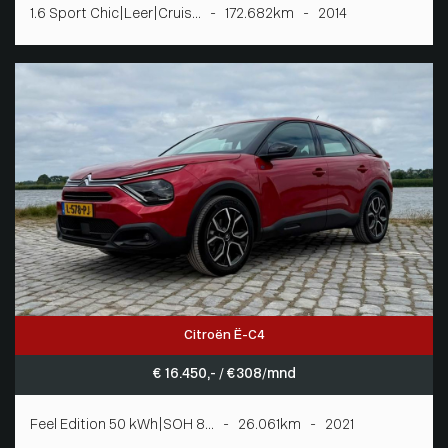
1.6 Sport Chic|Leer|Cruis... - 172.682km - 2014
Citroën Ë-C4
€ 16.450,- / € 308/mnd
Feel Edition 50 kWh|SOH 8... - 26.061km - 2021