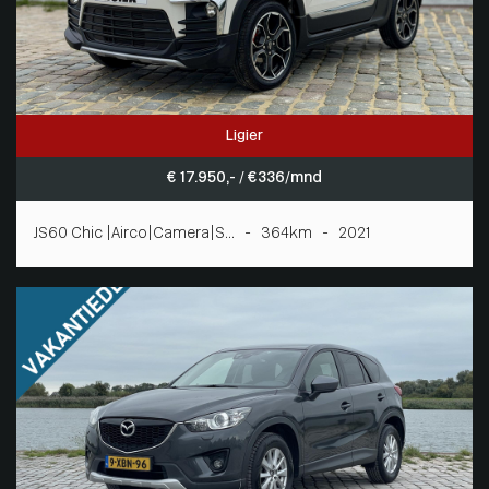
Ligier
€ 17.950,- / € 336/mnd
JS60 Chic |Airco|Camera|S... - 364km - 2021