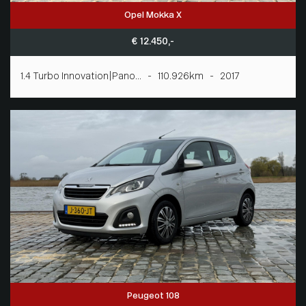
Opel Mokka X
€ 12.450,-
1.4 Turbo Innovation|Pano... - 110.926km - 2017
Peugeot 108