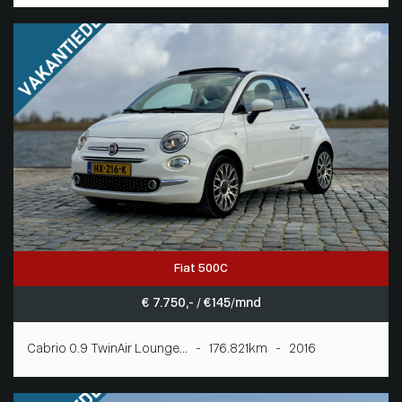
Fiat 500C
€ 7.750,- / € 145/mnd
Cabrio 0.9 TwinAir Lounge... - 176.821km - 2016