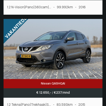
1.2 N-Vision|Pano|360cam|... - 99.992km - 2016
Nissan QASHQAI
€ 12.650,- / € 237/mnd
1.2 Tekna|Pano|Trekhaak|S... - 83.593km - 2015