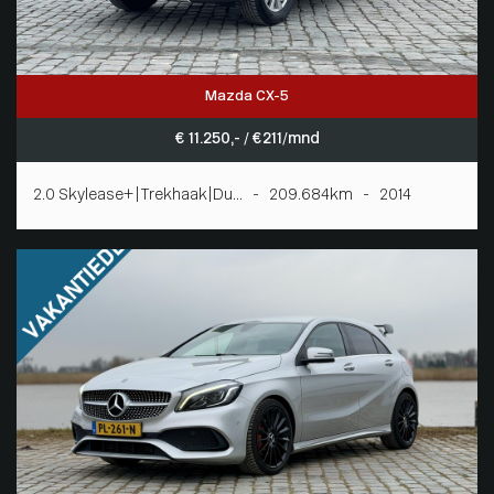
Mazda CX-5
€ 11.250,- / € 211/mnd
2.0 Skylease+|Trekhaak|Du... - 209.684km - 2014