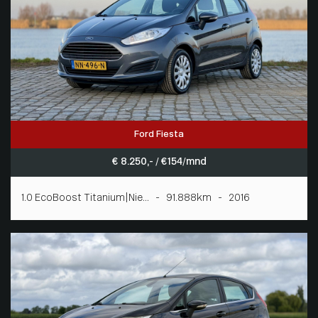
Ford Fiesta
€ 8.250,- / € 154/mnd
1.0 EcoBoost Titanium|Nie... - 91.888km - 2016