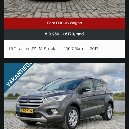
Ford FOCUS Wagon
€ 9.250,- / € 173/mnd
1.5 Titanium|17"LM|Stoel/... - 166.715km - 2017