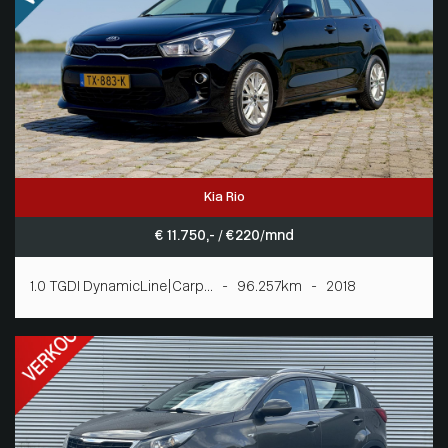
Kia Rio
€ 11.750,- / € 220/mnd
1.0 TGDI DynamicLine|Carp... - 96.257km - 2018