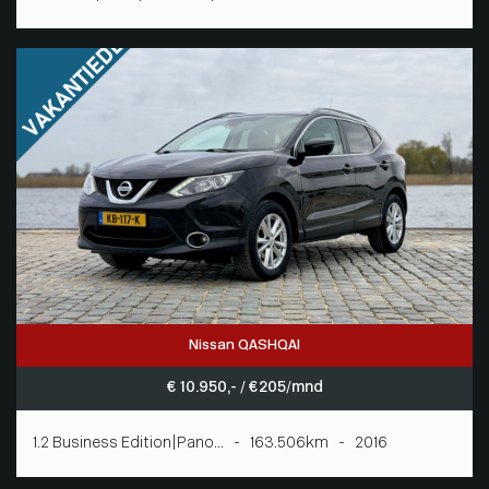
Nissan QASHQAI
€ 10.950,- / € 205/mnd
1.2 Business Edition|Pano... - 163.506km - 2016