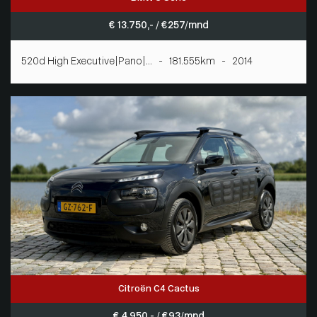
€ 13.750,- / € 257/mnd
520d High Executive|Pano|... - 181.555km - 2014
Citroën C4 Cactus
€ 4.950,- / € 93/mnd