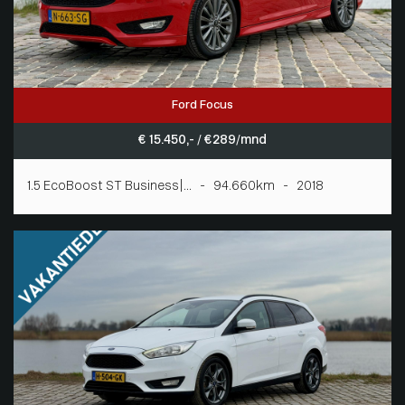
Ford Focus
€ 15.450,- / € 289/mnd
1.5 EcoBoost ST Business|... - 94.660km - 2018