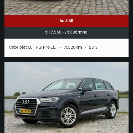
Audi A5
€ 17.950,- / € 336/mnd
Cabriolet 1.8 TFSI Pro Li... - 71.328km - 2012