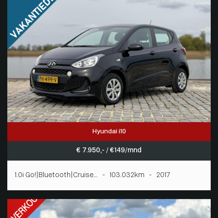
Hyundai i10
€ 7.950,- / € 149/mnd
1.0i Go!|Bluetooth|Cruise... - 103.032km - 2017