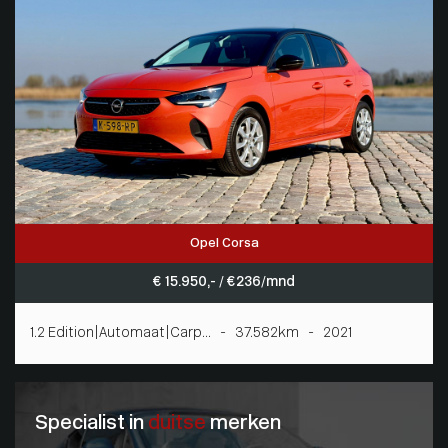
Opel Corsa
€ 15.950,- / € 236/mnd
1.2 Edition|Automaat|Carp... - 37.582km - 2021
Specialist in
duitse
merken