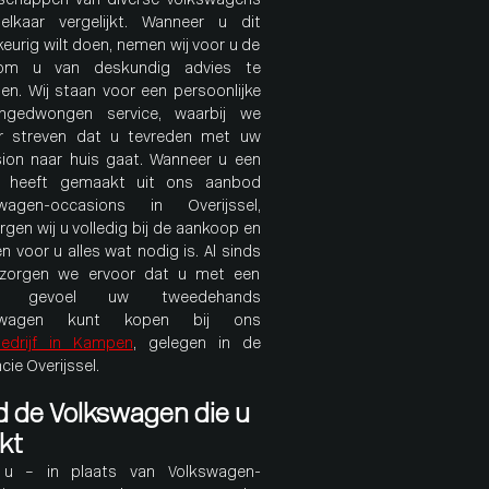
schappen van diverse Volkswagens
lkaar vergelijkt. Wanneer u dit
eurig wilt doen, nemen wij voor u de
 om u van deskundig advies te
ien. Wij staan voor een persoonlijke
ngedwongen service, waarbij we
r streven dat u tevreden met uw
ion naar huis gaat. Wanneer u een
e heeft gemaakt uit ons aanbod
swagen-occasions in Overijssel,
rgen wij u volledig bij de aankoop en
n voor u alles wat nodig is. Al sinds
 zorgen we ervoor dat u met een
d gevoel uw tweedehands
swagen kunt kopen bij ons
edrijf in Kampen
, gelegen in de
cie Overijssel.
d de Volkswagen die u
kt
 u – in plaats van Volkswagen-