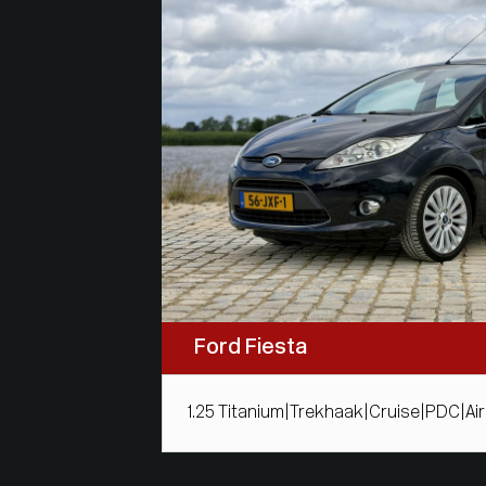
Ford Fiesta
1.25 Titanium|Trekhaak|Cruise|PDC|Ai