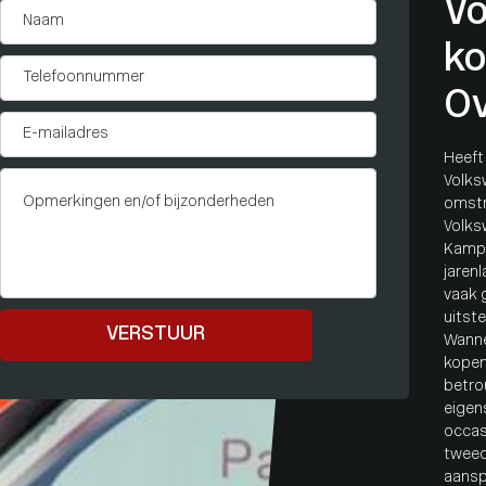
Vo
ko
Ov
Heeft
Volks
omstr
Volks
Kampe
jaren
vaak 
uitst
VERSTUUR
Wanne
kopen 
betro
eigen
occas
tweed
aansp