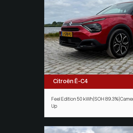
Citroën Ë-C4
Feel Edition 50 kWh|SOH 89.3%|Came
Up