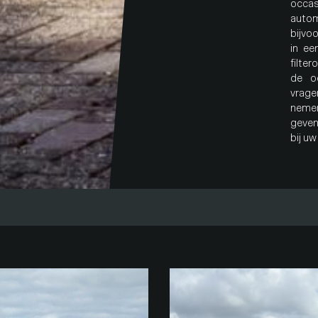
occa
autom
bijvo
in ee
filte
de o
vrage
neme
geven
bij u