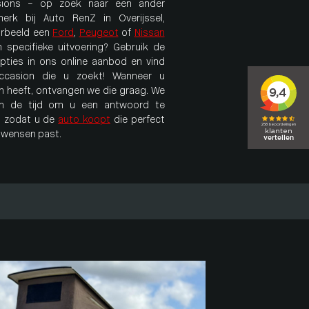
sions – op zoek naar een ander
erk bij Auto RenZ in Overijssel,
orbeeld een
Ford
,
Peugeot
of
Nissan
n specifieke uitvoering? Gebruik de
ropties in ons online aanbod en vind
ccasion die u zoekt! Wanneer u
n heeft, ontvangen we die graag. We
n de tijd om u een antwoord te
 zodat u de
auto koopt
die perfect
w wensen past.