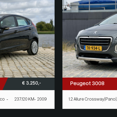
€ 3.250,-
Peugeot 3008
rco
237.120 KM
2009
1.2 Allure Crossway|Pano