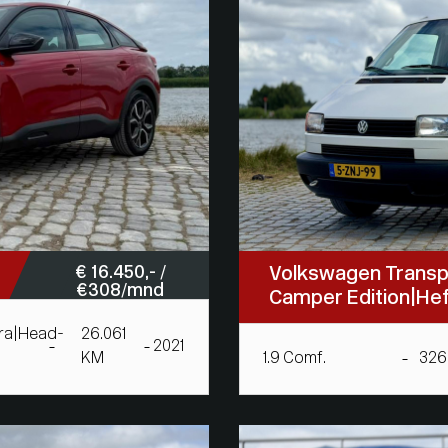
€ 16.450,- /
Volkswagen Transp
€ 308/mnd
Camper Edition|He
ra|Head-
26.061
2021
KM
1.9 Comf.
326