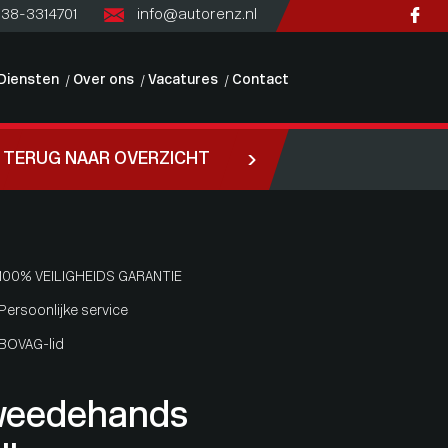
)38-3314701
info@autorenz.nl
Diensten
Over ons
Vacatures
Contact
TERUG NAAR OVERZICHT
100% VEILIGHEIDS GARANTIE
Persoonlijke service
BOVAG-lid
weedehands