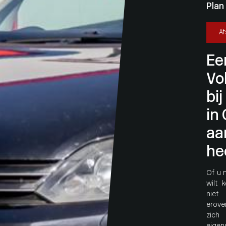
Plan
A
Ee
Vo
bi
in 
aa
he
Of u 
wilt 
niet
erover
zich