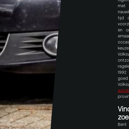
eigen
met e
nauwk
tijd
voorz
en o
ernaa
occas
keuz
Volk
ontzo
regele
1992
goe
Volk
autob
provin
Vin
zoe
Bent