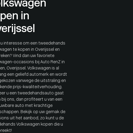
lkswagen
pen in
erijssel
 u interesse om een tweedehands
wagen te kopen in Overijssel en
eken? Vind dan uw favoriete
wagen-occasions bij Auto RenZ in
n, Overijssel. Volkswagen is al
lang een geliefd automerk en wordt
gekozen vanwege de uitstraling en
ekende prijs-kwaliteitverhouding.
er u een tweedehandsauto gaat
bij ons, dan profiteert u van een
uwbare auto met krachtige
schappen. Bekijk op uw gemak de
ions uit het aanbod, zo kunt u de
ehands Volkswagen kopen die u
reekt!